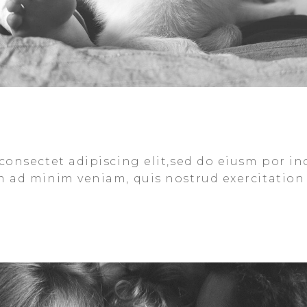
consectet adipiscing elit,sed do eiusm por in
m ad minim veniam, quis nostrud exercitation