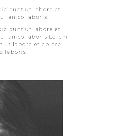
cididunt ut labore et
 ullamco laboris
cididunt ut labore et
 ullamco laboris Lorem
t ut labore et dolore
 laboris..