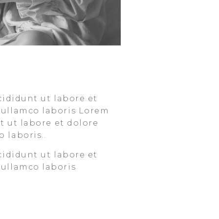
cididunt ut labore et
 ullamco laboris Lorem
t ut labore et dolore
 laboris..
cididunt ut labore et
 ullamco laboris