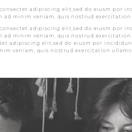
consectet adipiscing elit,sed do eiusm por in
m ad minim veniam, quis nostrud exercitation
consectet adipiscing elit,sed do eiusm por in
m ad minim veniam, quis nostrud exercitation
et adipiscing elit,sed do eiusm por incididun
im veniam, quis nostrud exercitation ullamco