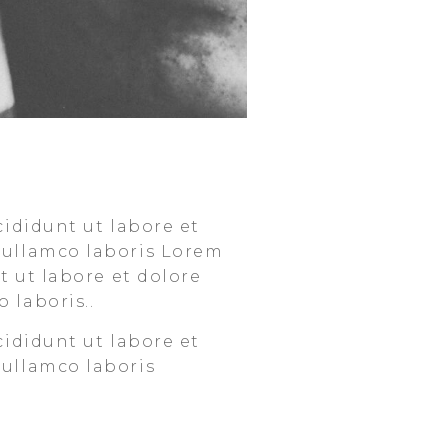
cididunt ut labore et
 ullamco laboris Lorem
t ut labore et dolore
 laboris..
cididunt ut labore et
 ullamco laboris