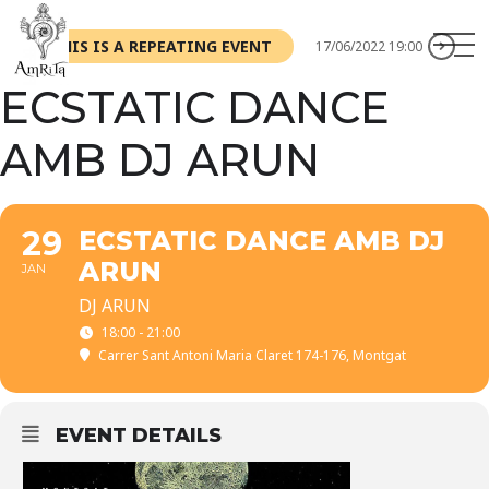
THIS IS A REPEATING EVENT
17/06/2022 19:00
ECSTATIC DANCE
AMB DJ ARUN
29
ECSTATIC DANCE AMB DJ
ARUN
JAN
DJ ARUN
18:00 - 21:00
Carrer Sant Antoni Maria Claret 174-176, Montgat
EVENT DETAILS