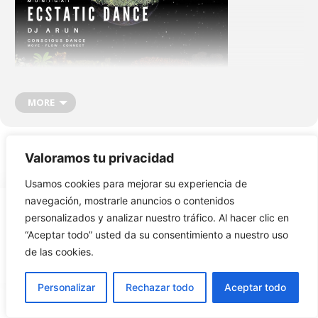
MORE
Valoramos tu privacidad
Usamos cookies para mejorar su experiencia de
navegación, mostrarle anuncios o contenidos
ECSTATIC DANCE AMB DJ ARUN
personalizados y analizar nuestro tráfico. Al hacer clic en
29 DE GENER 18H
“Aceptar todo” usted da su consentimiento a nuestro uso
© Copyright 2026 By Amṛita
+ instagram
Saps què és l’ecstatic dance?
de las cookies.
Ecstatic Dance és un estil de dansa lliure.
Personalizar
Rechazar todo
Aceptar todo
És el procés de crear moviment d’una manera espontània, alliberant
el cos dels habituals patrons de moviment, deixant anar i permeten
que el teu cos i la música es converteixin en la teva guia.