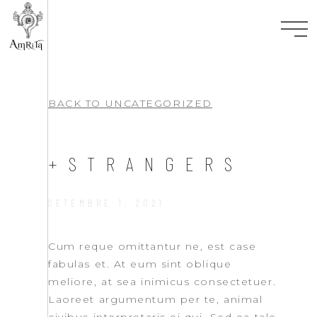
BACK TO
UNCATEGORIZED
+STRANGERS
SETEMBRE 1, 2021
Cum reque omittantur ne, est case
fabulas et. At eum sint oblique
meliore, at sea inimicus consectetuer.
Laoreet argumentum per te, animal
civibus interpretaris ei qui. Sed ea tale